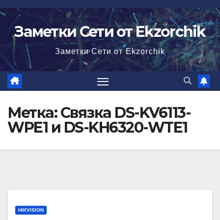
Перейти
к
Заметки Сети от Ekzorchik
содержимому
Заметки Сети от Ekzorchik
Метка:
Связка DS-KV6113-
WPE1 и DS-KH6320-WTE1
HIKVISION