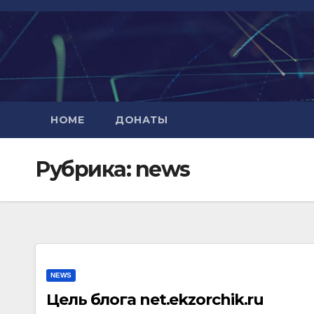
Перейти
к
содержимому
HOME
ДОНАТЫ
Рубрика:
news
NEWS
Цель блога net.ekzorchik.ru