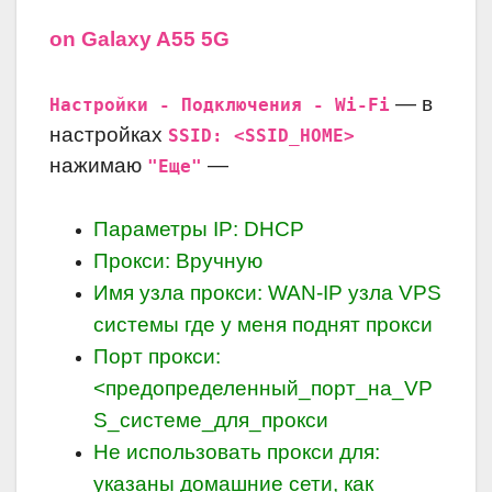
on Galaxy A55 5G
— в
Настройки - Подключения - Wi-Fi
настройках
SSID: <SSID_HOME>
нажимаю
—
"Еще"
Параметры IP: DHCP
Прокси: Вручную
Имя узла прокси: WAN-IP узла VPS
системы где у меня поднят прокси
Порт прокси:
<предопределенный_порт_на_VP
S_системе_для_прокси
Не использовать прокси для:
указаны домашние сети, как