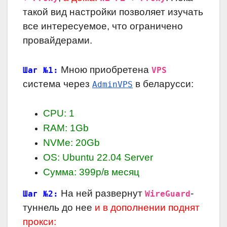
такой вид настройки позволяет изучать
все интересуемое, что ограничено
провайдерами.
Мною приобретена
Шаг №1:
VPS
система через
в беларусси:
AdminVPS
CPU: 1
RAM: 1Gb
NVMe: 20Gb
OS: Ubuntu 22.04 Server
Сумма: 399р/в месяц
На ней развернут
-
Шаг №2:
WireGuard
туннель до нее
и в дополнении поднят
прокси: