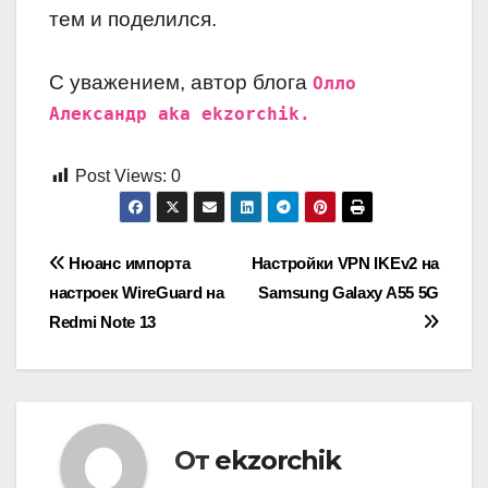
тем и поделился.
С уважением, автор блога
Олло
Александр aka ekzorchik.
Post Views:
0
Навигация
Нюанс импорта
Настройки VPN IKEv2 на
настроек WireGuard на
Samsung Galaxy A55 5G
по
Redmi Note 13
записям
От
ekzorchik