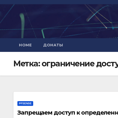
Перейти
к
содержимому
HOME
ДОНАТЫ
Метка:
ограничение досту
PFSENSE
Запрещаем доступ к определенны