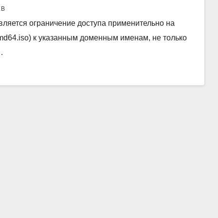
ЕВ
ствляется ограничение доступа применительно на
md64.iso) к указанным доменным именам, не только
…