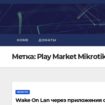
Перейти
к
содержимому
HOME
ДОНАТЫ
Метка:
Play Market Mikroti
MIKROTIK
Wake On Lan через приложения о