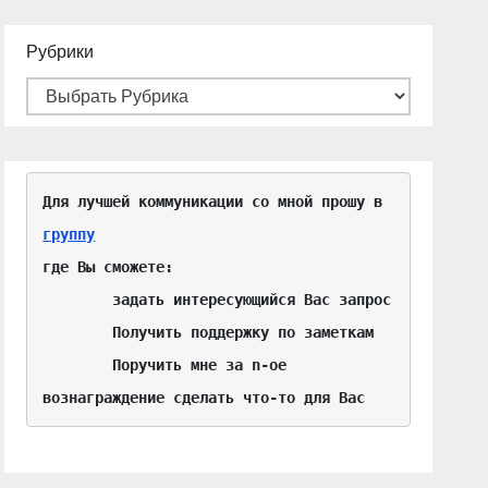
Рубрики
Для лучшей коммуникации со мной прошу в 
группу
где Вы сможете:

	задать интересующийся Вас запрос

	Получить поддержку по заметкам

	Поручить мне за n-ое 
вознаграждение сделать что-то для Вас