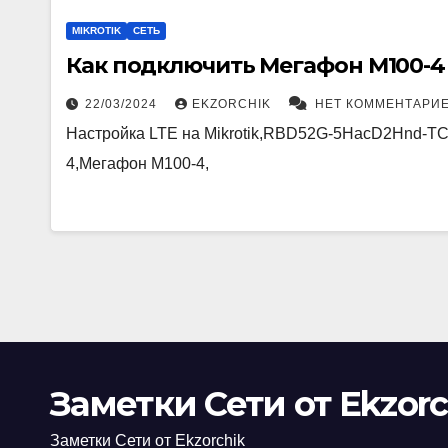
MIKROTIK
СЕТЬ
Как подключить Мегафон M100-4 к
22/03/2024
EKZORCHIK
НЕТ КОММЕНТАРИ
Настройка LTE на Mikrotik,RBD52G-5HacD2Hnd-TC
4,Мегафон M100-4,
Заметки Сети от Ekzorc
Заметки Сети от Ekzorchik