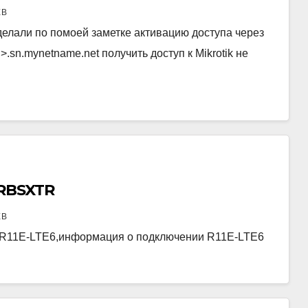
ЕВ
делали по помоей заметке активацию доступа через
>.sn.mynetname.net получить доступ к Mikrotik не
 RBSXTR
ЕВ
 R11E-LTE6,информация о подключении R11E-LTE6