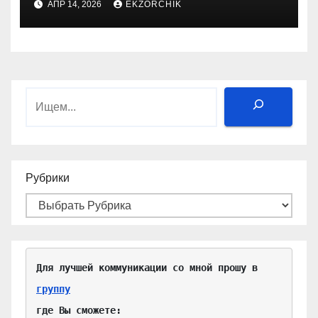
АПР 14, 2026
EKZORCHIK
Поиск
Рубрики
Для лучшей коммуникации со мной прошу в 
группу
где Вы сможете:
