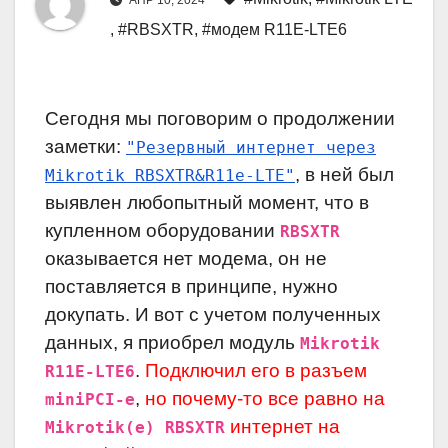
АПР 10, 2024
,
#RBSXTR
,
#модем R11E-LTE6
Сегодня мы поговорим о продолжении
заметки:
"Резервный интернет через
, в ней был
Mikrotik RBSXTR&R11e-LTE"
выявлен любопытный момент, что в
купленном оборудовании
RBSXTR
оказывается нет модема, он не
поставляется в принципе, нужно
докупать. И вот с учетом полученных
данных, я приобрел модуль
Mikrotik
.
Подключил его в разъем
R11E-LTE6
,
но почему-то все равно на
miniPCI-e
интернет на
Mikrotik(е) RBSXTR