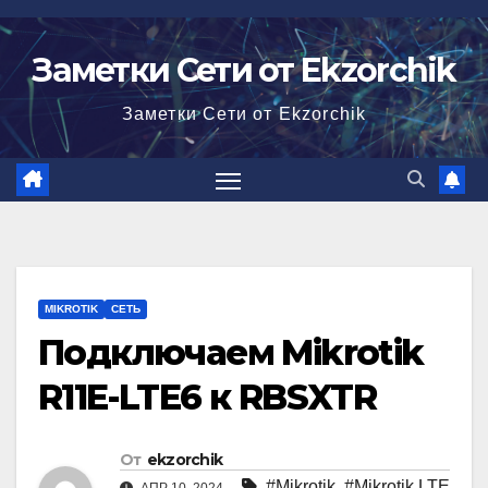
Перейти
к
Заметки Сети от Ekzorchik
содержимому
Заметки Сети от Ekzorchik
MIKROTIK
СЕТЬ
Подключаем Mikrotik
R11E-LTE6 к RBSXTR
От
ekzorchik
#Mikrotik
,
#Mikrotik LTE