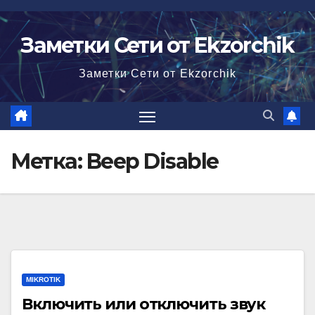
Перейти
к
Заметки Сети от Ekzorchik
содержимому
Заметки Сети от Ekzorchik
Метка:
Beep Disable
MIKROTIK
Включить или отключить звук