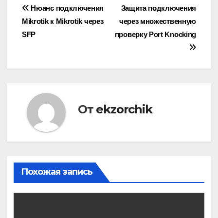
Навигация
Нюанс подключения
Защита подключения
Mikrotik к Mikrotik через
через множественную
по
SFP
проверку Port Knocking
записям
От
ekzorchik
Похожая запись