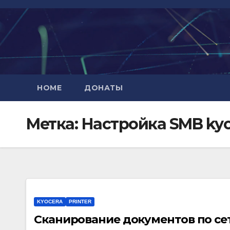
Перейти
к
содержимому
HOME
ДОНАТЫ
Метка:
Настройка SMB kyo
KYOCERA
PRINTER
Сканирование документов по се