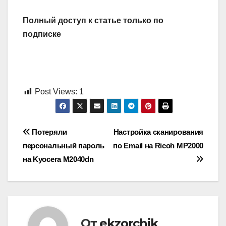
Полный доступ к статье только по
подписке
Post Views:
1
Навигация
Потеряли
Настройка сканирования
персональный пароль
по Email на Ricoh MP2000
по
на Kyocera M2040dn
записям
От
ekzorchik