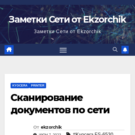
Перейти
к
Заметки Сети от Ekzorchik
содержимому
Заметки Сети от Ekzorchik
KYOCERA
PRINTER
Сканирование
документов по сети
От
ekzorchik
#Kyocera FS-6530
,