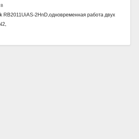
ЕВ
otik RB2011UiAS-2HnD,одновременная работа двух
N2,