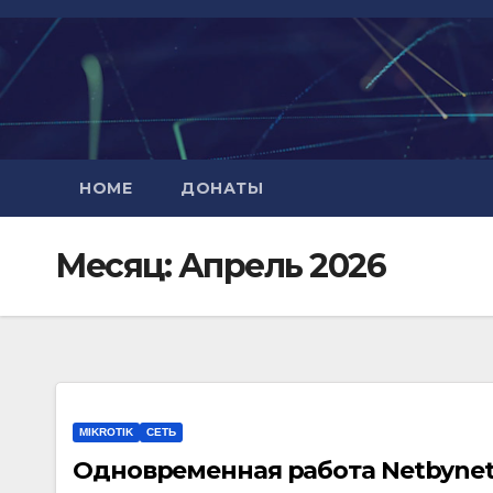
Перейти
к
содержимому
HOME
ДОНАТЫ
Месяц:
Апрель 2026
MIKROTIK
СЕТЬ
Одновременная работа Netbynet