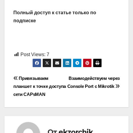
Полный доступ к статье только по
подписке
Post Views:
7
Навигация
Привязываем
Взаимодействуем через
планшет к точке доступа
Console Port с Mikrotik
по
сети CAPsMAN
записям
От
ekzorchik