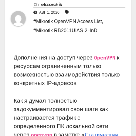
От
ekzorchik
АВГ 1, 2020
#Mikrotik OpenVPN Access List
,
#Mikrotik RB2011UiAS-2HnD
Дополнения на доступ через
к
OpenVPN
ресурсам ограниченным только
возможностью взаимодействия только
конкретных IP-адресов
Как я думал полностью
задокумментировал свои шаги как
настраивается трафик с
определенного ПК локальной сети
через
в заметке «
openvpn
Статический