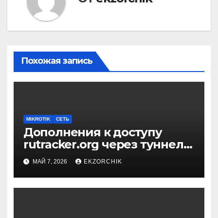
Похожая запись
MIKROTIK
СЕТЬ
Дополнения к доступу
rutracker.org через туннель
на Mikrotik
МАЙ 7, 2026
EKZORCHIK