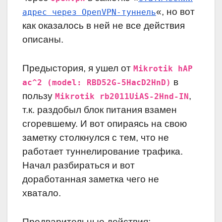
«, но вот
адрес через OpenVPN-туннель
как оказалось в ней не все действия
описаны.
Предыстория, я ушел от
Mikrotik hAP
в
ac^2 (model: RBD52G-5HacD2HnD)
пользу
,
Mikrotik rb2011UiAS-2Hnd-IN
т.к. раздобыл блок питания взамен
сгоревшему. И вот опираясь на свою
заметку столкнулся с тем, что не
работает туннелирование трафика.
Начал разбираться и вот
доработанная заметка чего не
хватало.
Предварительные действия: