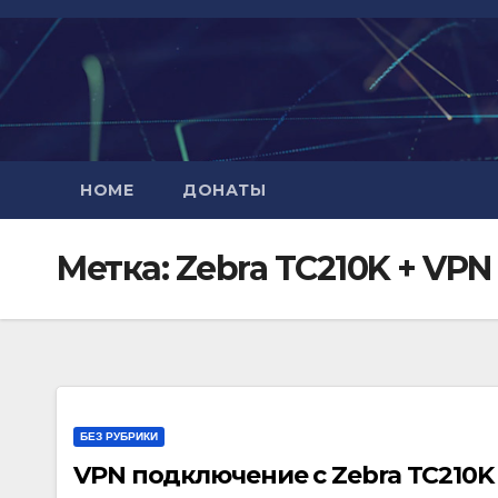
Перейти
к
содержимому
HOME
ДОНАТЫ
Метка:
Zebra TC210K + VPN
БЕЗ РУБРИКИ
VPN подключение c Zebra TC210K 