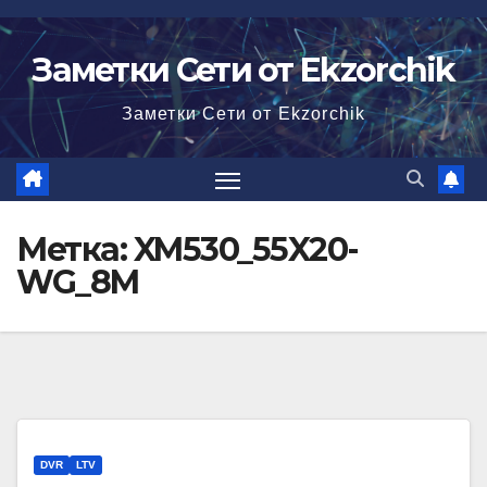
Перейти
к
Заметки Сети от Ekzorchik
содержимому
Заметки Сети от Ekzorchik
Метка:
XM530_55X20-
WG_8M
DVR
LTV