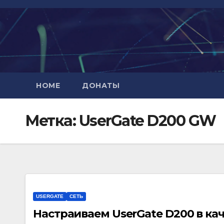
Перейти
к
содержимому
HOME
ДОНАТЫ
Метка:
UserGate D200 GW
USERGATE
СЕТЬ
Настраиваем UserGate D200 в ка