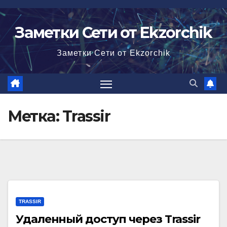
Перейти
к
Заметки Сети от Ekzorchik
содержимому
Заметки Сети от Ekzorchik
Метка:
Trassir
TRASSIR
Удаленный доступ через Trassir