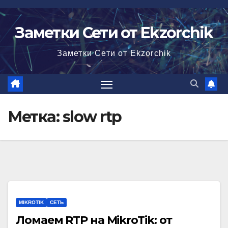
Перейти
к
Заметки Сети от Ekzorchik
содержимому
Заметки Сети от Ekzorchik
Метка:
slow rtp
MIKROTIK
СЕТЬ
Ломаем RTP на MikroTik: от