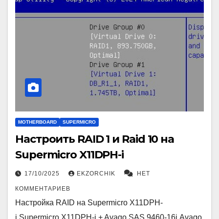
MOTHERBOARD
SUPERMICRO
Настроить RAID 1 и Raid 10 на
Supermicro X11DPH-i
17/10/2025
EKZORCHIK
НЕТ
КОММЕНТАРИЕВ
Настройка RAID на Supermicro X11DPH-
i,Supermicro X11DPH-i + Avago SAS 9460-16i,Avago