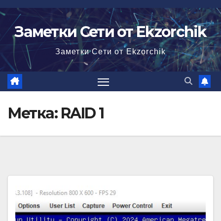
Перейти
к
Заметки Сети от Ekzorchik
содержимому
Заметки Сети от Ekzorchik
Метка:
RAID 1