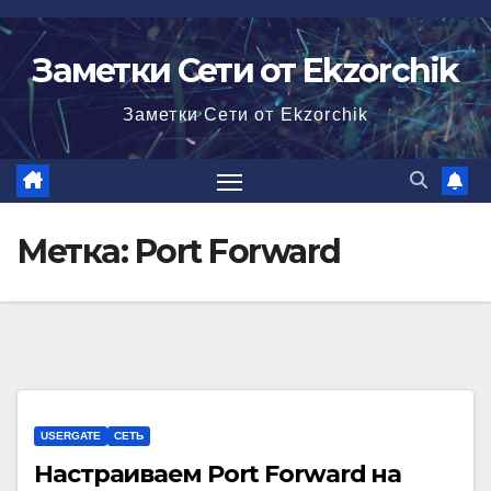
Перейти
к
Заметки Сети от Ekzorchik
содержимому
Заметки Сети от Ekzorchik
Метка:
Port Forward
USERGATE
СЕТЬ
Настраиваем Port Forward на