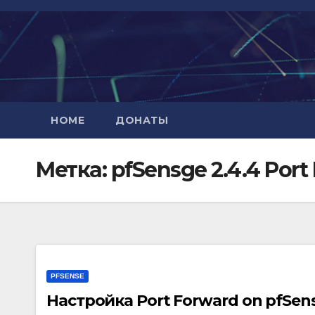
Перейти
к
содержимому
HOME
ДОНАТЫ
Метка:
pfSensge 2.4.4 Port
PFSENSE
Настройка Port Forward on pfSense