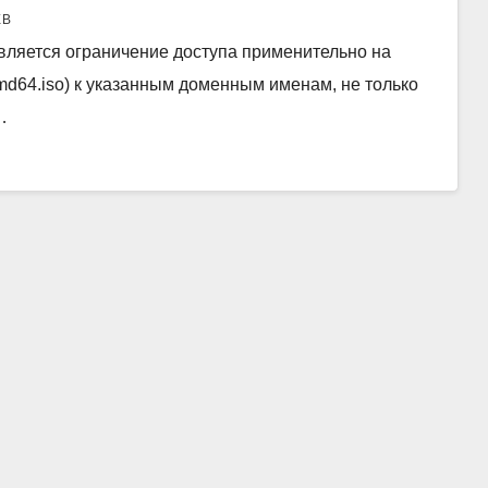
ЕВ
ствляется ограничение доступа применительно на
md64.iso) к указанным доменным именам, не только
…