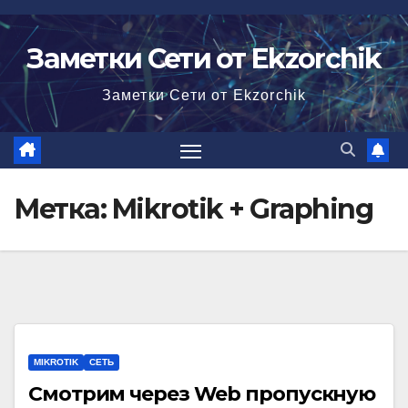
Перейти
к
Заметки Сети от Ekzorchik
содержимому
Заметки Сети от Ekzorchik
Метка:
Mikrotik + Graphing
MIKROTIK
СЕТЬ
Смотрим через Web пропускную