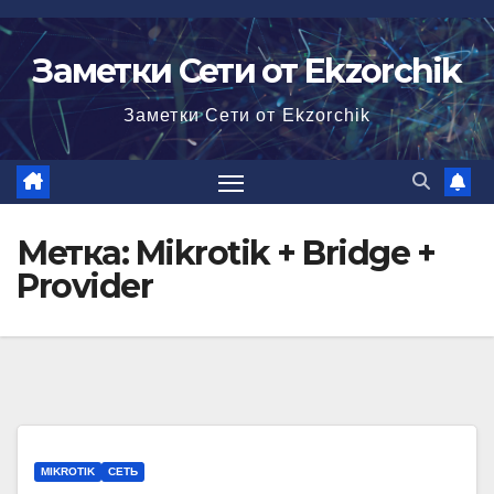
Перейти
к
Заметки Сети от Ekzorchik
содержимому
Заметки Сети от Ekzorchik
Метка:
Mikrotik + Bridge +
Provider
MIKROTIK
СЕТЬ