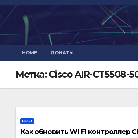
Перейти
к
содержимому
HOME
ДОНАТЫ
Метка:
Cisco AIR-CT5508-5
CISCO
Как обновить Wi-Fi контроллер Ci