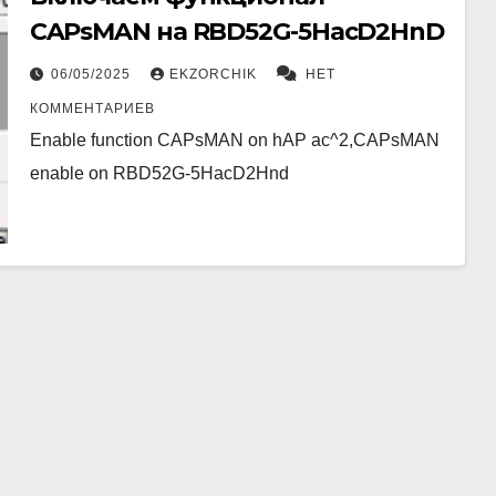
CAPsMAN на RBD52G-5HacD2HnD
06/05/2025
EKZORCHIK
НЕТ
КОММЕНТАРИЕВ
Enable function CAPsMAN on hAP ac^2,CAPsMAN
enable on RBD52G-5HacD2Hnd