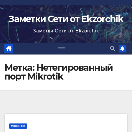
Перейти
к
Заметки Сети от Ekzorchik
содержимому
Заметки Сети от Ekzorchik
Метка:
Нетегированный
порт Mikrotik
MIKROTIK