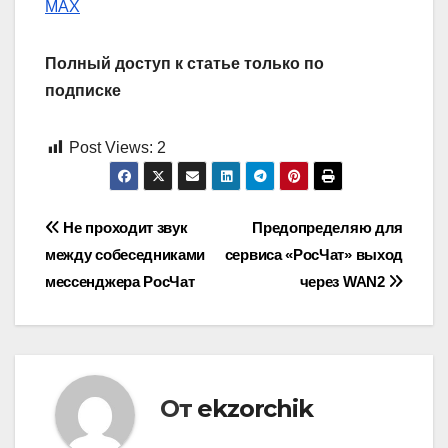
MAX
Полный доступ к статье только по
подписке
Post Views:
2
Навигация
Не проходит звук
Предопределяю для
между собеседниками
сервиса «РосЧат» выход
по
мессенджера РосЧат
через WAN2
записям
От
ekzorchik