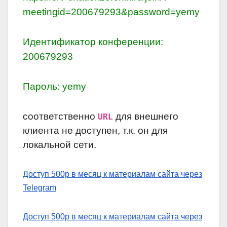
meetingid=200679293&password=yemy
Идентификатор конференции:
200679293
Пароль: yemy
соответственно
для внешнего
URL
клиента не доступен, т.к. он для
локальной сети.
Доступ 500р в месяц к материалам сайта через
Telegram
Доступ 500р в месяц к материалам сайта через