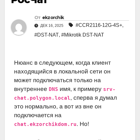
От
ekzorchik
#CCR2116-12G-4S+
,
ДЕК 16, 2025
#DST-NAT
,
#Mikrotik DST-NAT
Нюанс в следующем, когда клиент
находящийся в локальной сети он
может подключаться только на
внутреннее
имя, к примеру
DNS
srv-
, сперва я думал
chat.polygon.local
это нормально, а вот из вне он
подключается на
. Но!
chat.ekzorchikdom.ru