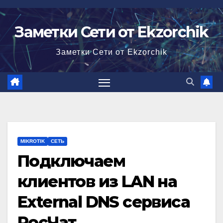
Перейти
к
Заметки Сети от Ekzorchik
содержимому
Заметки Сети от Ekzorchik
MIKROTIK
СЕТЬ
Подключаем
клиентов из LAN на
External DNS сервиса
РосЧат