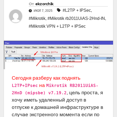
От
ekzorchik
#L2TP + IPSec
,
ИЮЛ 7, 2025
#Mikrotik
,
#Mikrotik rb2011UiAS-2Hnd-IN
,
#Mikrotik VPN + L2TP + IPSec
Сегодня разберу как поднять
на
L2TP+IPsec
Mikrotik RB2011UiAS-
, цель проста, я
2HnD (mipsbe) v7.19.2
хочу иметь удаленный доступ в
отпуске к домашней инфраструктуре в
случае экстренного момента если по