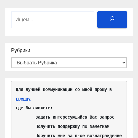
Поиск
Рубрики
Для лучшей коммуникации со мной прошу в 
группу
где Вы сможете:

	задать интересующийся Вас запрос

	Получить поддержку по заметкам

	Поручить мне за n-ое вознаграждение 