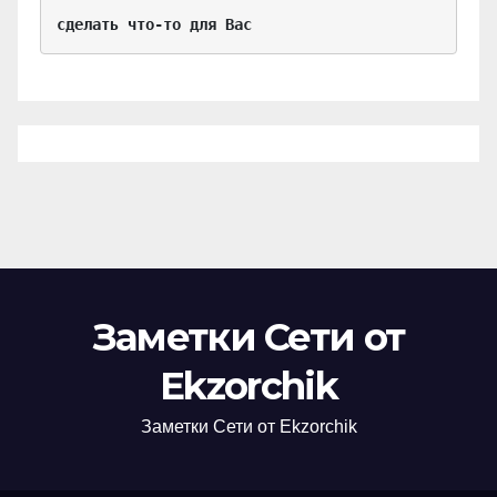
сделать что-то для Вас
Заметки Сети от
Ekzorchik
Заметки Сети от Ekzorchik