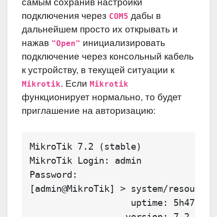
самым сохранив настройки
подключения через
дабы в
COM5
дальнейшем просто их открывать и
нажав
инициализировать
"Open"
подключение через консольный кабель
к устройству, в текущей ситуации к
. Если
Mikrotik
Mikrotik
функционирует нормально, то будет
приглашение на авторизацию:
MikroTik 7.2 (stable)
MikroTik Login: admin
Password:
[admin@MikroTik] > system/resource/
                   uptime: 5h47m10s
                  version: 7.2 (sta