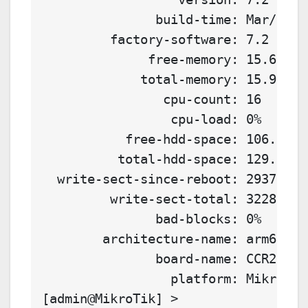
               build-time: Mar/31/2
         factory-software: 7.2
              free-memory: 15.6GiB
             total-memory: 15.9GiB
                cpu-count: 16
                 cpu-load: 0%
           free-hdd-space: 106.8MiB
          total-hdd-space: 129.6MiB
  write-sect-since-reboot: 2937
         write-sect-total: 3228
               bad-blocks: 0%
        architecture-name: arm64
               board-name: CCR2116-
                 platform: MikroTik
[admin@MikroTik] >