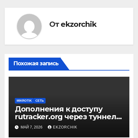
От
ekzorchik
Похожая запись
MIKROTIK
СЕТЬ
Дополнения к доступу
rutracker.org через туннель
на Mikrotik
МАЙ 7, 2026
EKZORCHIK