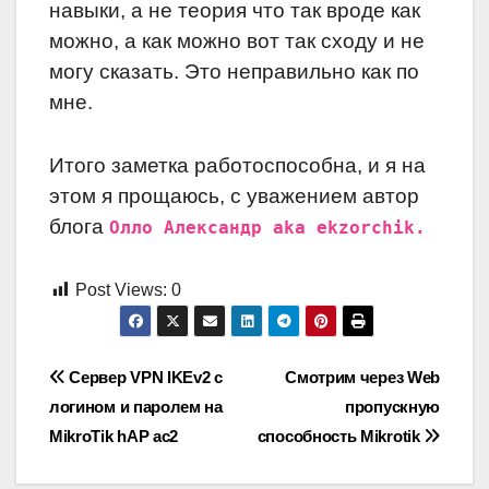
навыки, а не теория что так вроде как
можно, а как можно вот так сходу и не
могу сказать. Это неправильно как по
мне.
Итого заметка работоспособна, и я на
этом я прощаюсь, с уважением автор
блога
Олло Александр aka ekzorchik.
Post Views:
0
Навигация
Сервер VPN IKEv2 с
Смотрим через Web
логином и паролем на
пропускную
по
MikroTik hAP ac2
способность Mikrotik
записям