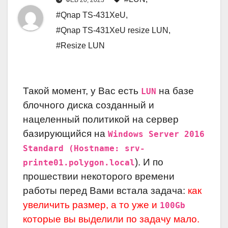
ФЕВ 20, 2023
#Qnap TS-431XeU
,
#Qnap TS-431XeU resize LUN
,
#Resize LUN
Такой момент, у Вас есть
на базе
LUN
блочного диска созданный и
нацеленный политикой на сервер
базирующийся на
Windows Server 2016
Standard (Hostname: srv-
). И по
printe01.polygon.local
прошествии некоторого времени
работы перед Вами встала задача:
как
увеличить размер, а то уже и
100Gb
которые вы выделили по задачу мало.