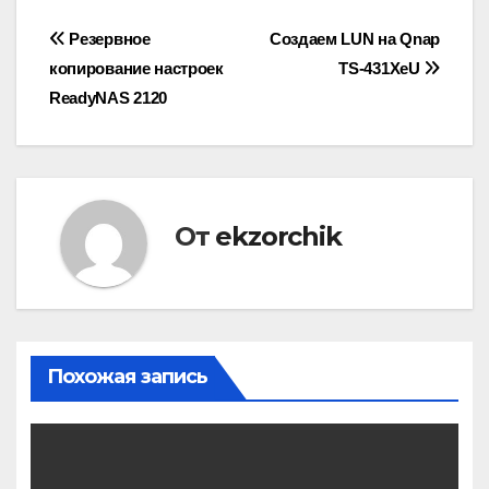
Навигация
Резервное
Создаем LUN на Qnap
копирование настроек
TS-431XeU
по
ReadyNAS 2120
записям
От
ekzorchik
Похожая запись