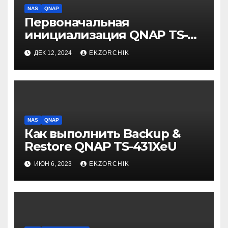
NAS
QNAP
Первоначальная
инициализация QNAP TS-
431XeU
ДЕК 12, 2024
EKZORCHIK
NAS
QNAP
Как выполнить Backup &
Restore QNAP TS-431XeU
ИЮН 6, 2023
EKZORCHIK