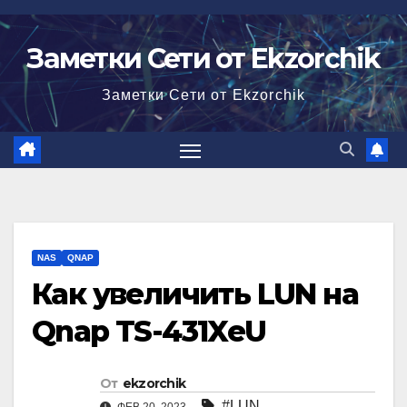
Перейти
к
Заметки Сети от Ekzorchik
содержимому
Заметки Сети от Ekzorchik
NAS
QNAP
Как увеличить LUN на
Qnap TS-431XeU
От
ekzorchik
#LUN
,