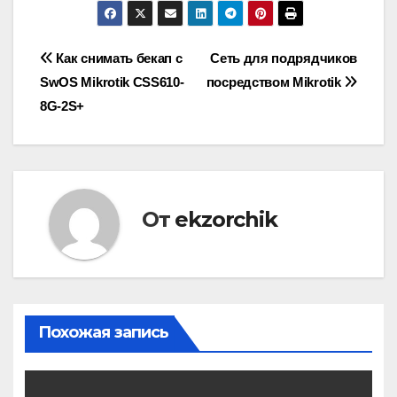
Навигация
Как снимать бекап с
Сеть для подрядчиков
SwOS Mikrotik CSS610-
посредством Mikrotik
по
8G-2S+
записям
От
ekzorchik
Похожая запись