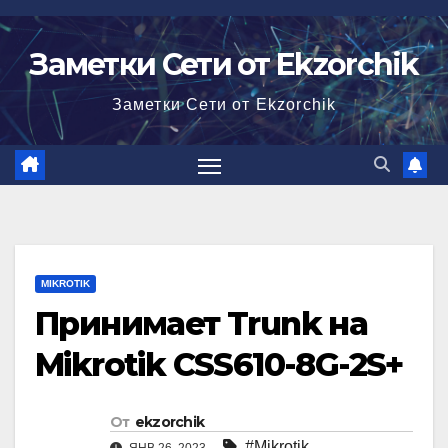
Перейти
к
Заметки Сети от Ekzorchik
содержимому
Заметки Сети от Ekzorchik
MIKROTIK
Принимает Trunk на
Mikrotik CSS610-8G-2S+
От
ekzorchik
#Mikrotik
,