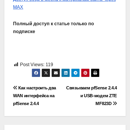
MAX
Полный доступ к статье только по
подписке
Post Views:
119
Навигация
Как настроить два
Связываем pfSense 2.4.4
WAN интерфейса на
и USB-модем ZTE
по
pfSense 2.4.4
MF823D
записям